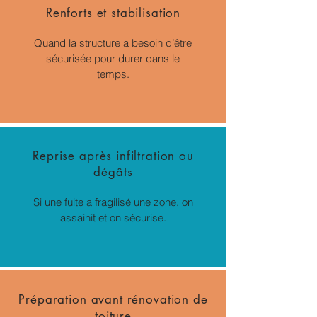
Renforts et stabilisation
Quand la structure a besoin d’être
sécurisée pour durer dans le
temps.
Reprise après infiltration ou
dégâts
Si une fuite a fragilisé une zone, on
assainit et on sécurise.
Préparation avant rénovation de
toiture