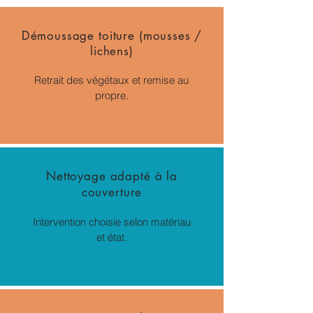
Démoussage toiture (mousses /
lichens)
Retrait des végétaux et remise au
propre.
Nettoyage adapté à la
couverture
Intervention choisie selon matériau
et état.