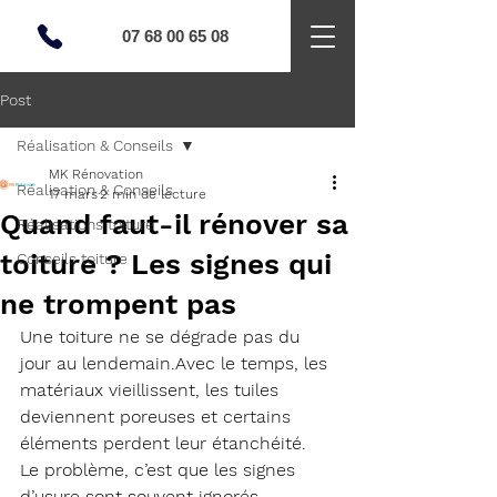
07 68 00 65 08
Post
Réalisation & Conseils
MK Rénovation
Réalisation & Conseils
17 mars
2 min de lecture
Quand faut-il rénover sa
Réalisations toiture
toiture ? Les signes qui
Conseils toiture
ne trompent pas
Une toiture ne se dégrade pas du 
jour au lendemain.Avec le temps, les 
matériaux vieillissent, les tuiles 
deviennent poreuses et certains 
éléments perdent leur étanchéité.
Le problème, c’est que les signes 
d’usure sont souvent ignorés… 