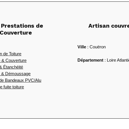
 Prestations de
Artisan couvr
Couverture
Ville
: Couëron
n de Toiture
Département
: Loire Atlant
 & Couverture
 & Étanchéité
e & Démoussage
 de Bandeaux PVC/Alu
fuite toiture